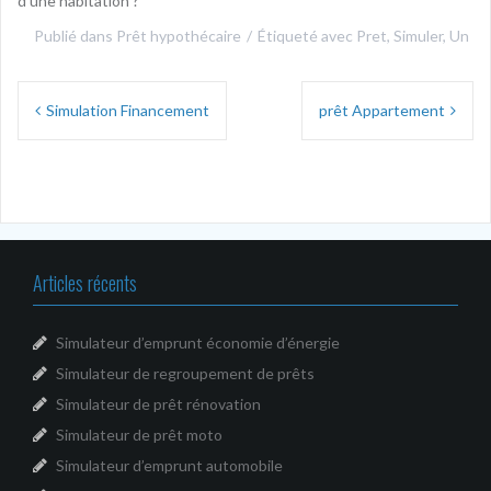
d’une habitation ?
Publié dans
Prêt hypothécaire
Étiqueté avec
Pret
,
Simuler
,
Un
Navigation
Simulation Financement
prêt Appartement
de
l’article
Articles récents
Simulateur d’emprunt économie d’énergie
Simulateur de regroupement de prêts
Simulateur de prêt rénovation
Simulateur de prêt moto
Simulateur d’emprunt automobile