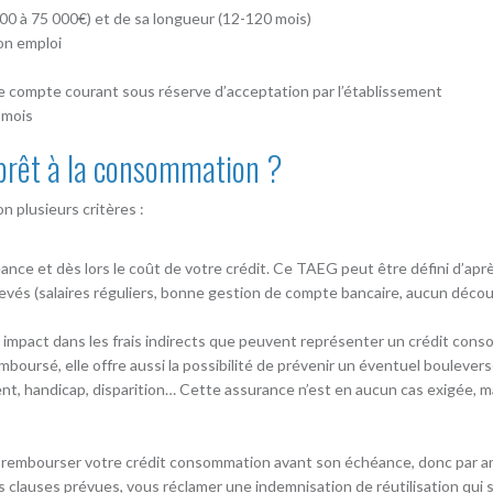
0 à 75 000€) et de sa longueur (12-120 mois)
on emploi
 compte courant sous réserve d’acceptation par l’établissement
 mois
prêt à la consommation ?
n plusieurs critères :
ce et dès lors le coût de votre crédit. Ce TAEG peut être défini d’après
evés (salaires réguliers, bonne gestion de compte bancaire, aucun découve
 impact dans les frais indirects que peuvent représenter un crédit conso
emboursé, elle offre aussi la possibilité de prévenir un éventuel bouleve
ent, handicap, disparition… Cette assurance n’est en aucun cas exigée, ma
tez rembourser votre crédit consommation avant son échéance, donc par an
s clauses prévues, vous réclamer une indemnisation de réutilisation qui