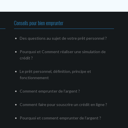
Conseils pour bien emprunter
Des questions au sujet de votre prêt personnel ?
Pourquoi et Comment réaliser une simulation de
crédit ?
Le prêt personnel, définition, principe et
fonctionnement
Comment emprunter de l’argent ?
Comment faire pour souscrire un crédit en ligne ?
Pourquoi et comment emprunter de l’argent ?