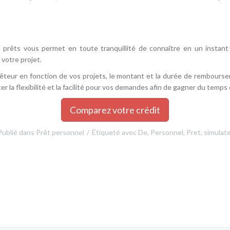
de prêts vous permet en toute tranquillité de connaître en un instant 
 votre projet.
prêteur en fonction de vos projets, le montant et la durée de rembours
pter la flexibilité et la facilité pour vos demandes afin de gagner du temp
Comparez votre crédit
Publié dans
Prêt personnel
Étiqueté avec
De
,
Personnel
,
Pret
,
simulat