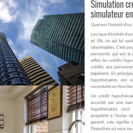
Simulation cré
simulateur en
Quel est l’intérêt d’un
Les taux d’intérêt d’u
et 5%, ce qui lui vaut
raisonnables. C’est po
personnel, qui est la
effet, les crédits hyp
crédits aux personnes
logement. En principe
hypothécaires est 
reconduite en fonction
Un crédit hypothéca
accordé par une banq
hypothécaires sont 
propriété à l’instar d
garanti, cela signifi
l’hypothès où vous ne r