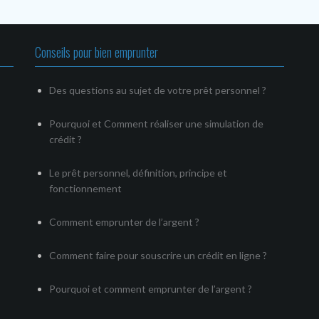
Conseils pour bien emprunter
Des questions au sujet de votre prêt personnel ?
Pourquoi et Comment réaliser une simulation de
crédit ?
Le prêt personnel, définition, principe et
fonctionnement
Comment emprunter de l’argent ?
Comment faire pour souscrire un crédit en ligne ?
Pourquoi et comment emprunter de l’argent ?