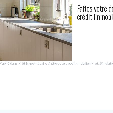
Faites votre 
crédit Immobi
Publié dans
Prêt hypothécaire
Étiqueté avec
Immobilier
,
Pret
,
Simulati