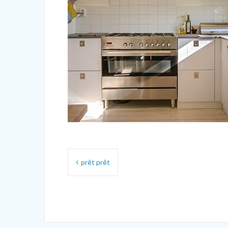
Navigation
prêt prêt
de
l’article